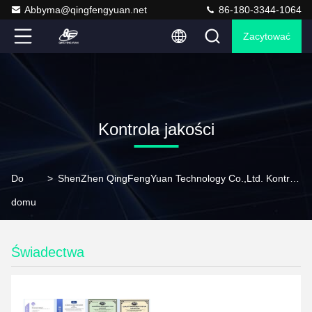
Abbyma@qingfengyuan.net
86-180-3344-1064
Zacytować
Kontrola jakości
Do
>
ShenZhen QingFengYuan Technology Co.,Ltd. Kontrola Jakości
domu
Świadectwa