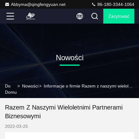
Abbyma@qingfengyuan.net
86-180-3344-1064
Zacytować
Nowości
Do
>
Nowości
>
Informacje o firmie Razem z naszymi wieloletnimi partnerami biznesowymi
Domu
Razem Z Naszymi Wieloletnimi Partnerami
Biznesowymi
2022-03-25