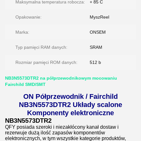
Maksymalna temperatura robocza:
+ 85 C
Opakowanie:
MyszReel
Marka:
ONSEM
Typ pamięci RAM danych:
SRAM
Rozmiar pamięci ROM danych:
512 b
NB3N5573DTR2 na półprzewodnikowym mocowaniu
Fairchild SMD/SMT
ON Półprzewodnik / Fairchild
NB3N5573DTR2 Układy scalone
Komponenty elektroniczne
NB3N5573DTR2
QFY posiada szeroki i niezakłócony kanał dostaw i
rezerwuje dużą ilość zapasów komponentów
elektronicznych, w tym wszystkie kategorie produktów,