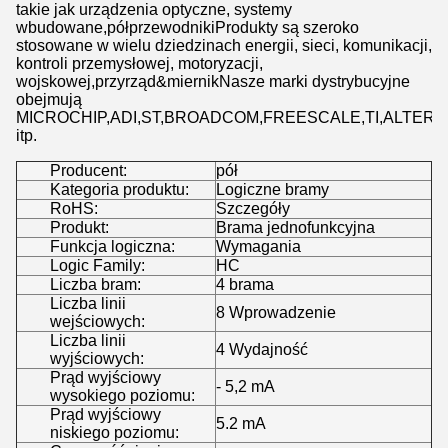
takie jak urządzenia optyczne, systemy
wbudowane,półprzewodnikiProdukty są szeroko
stosowane w wielu dziedzinach energii, sieci, komunikacji,
kontroli przemysłowej, motoryzacji,
wojskowej,przyrząd&miernikNasze marki dystrybucyjne
obejmują
MICROCHIP,ADI,ST,BROADCOM,FREESCALE,TI,ALTERA,
itp.
Producent:
pół
Kategoria produktu:
Logiczne bramy
RoHS:
Szczegóły
Produkt:
Brama jednofunkcyjna
Funkcja logiczna:
Wymagania
Logic Family:
HC
Liczba bram:
4 brama
Liczba linii
8 Wprowadzenie
wejściowych:
Liczba linii
4 Wydajność
wyjściowych:
Prąd wyjściowy
- 5,2 mA
wysokiego poziomu:
Prąd wyjściowy
5.2 mA
niskiego poziomu: