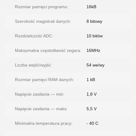
Rozmiar pamięci programu:
16kB
Szerokość magistrali danych:
8 bitowy
Rozdzielczość ADC:
10 bitów
Maksymalna częstotliwość zegara:
16MHz
Liczba wejść/wyjść:
54 we/wy
Rozmiar pamięci RAM danych:
1 kB
Napięcie zasilania — min:
1,8 V
Napięcie zasilania — maks:
5,5 V
Minimalna temperatura pracy:
- 40 C